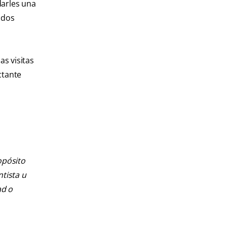
darles una
ados
as visitas
ctante
opósito
ntista u
ad o