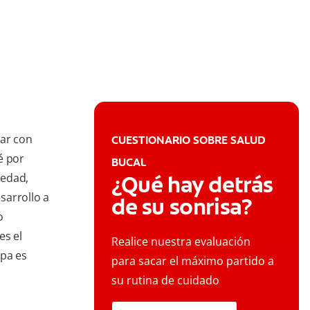
ar con
CUESTIONARIO SOBRE SALUD
é por
BUCAL
iedad,
¿Qué hay detrás
sarrollo a
de su sonrisa?
o
s el
Realice nuestra evaluación
upa es
para sacar el máximo partido a
su rutina de cuidado