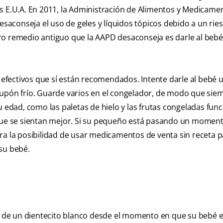
os E.U.A. En 2011, la Administración de Alimentos y Medicame
desaconseja el uso de geles y líquidos tópicos debido a un rie
ro remedio antiguo que la AAPD desaconseja es darle al beb
fectivos que sí están recomendados. Intente darle al bebé u
hupón frío. Guarde varios en el congelador, de modo que sie
u edad, como las paletas de hielo y las frutas congeladas fun
 que se sientan mejor. Si su pequeño está pasando un momen
ra la posibilidad de usar medicamentos de venta sin receta 
su bebé.
 de un dientecito blanco desde el momento en que su bebé