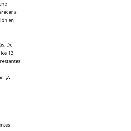
iene
arecer a
ción en
ás. De
 los 13
 restantes
e. ¡A
entes