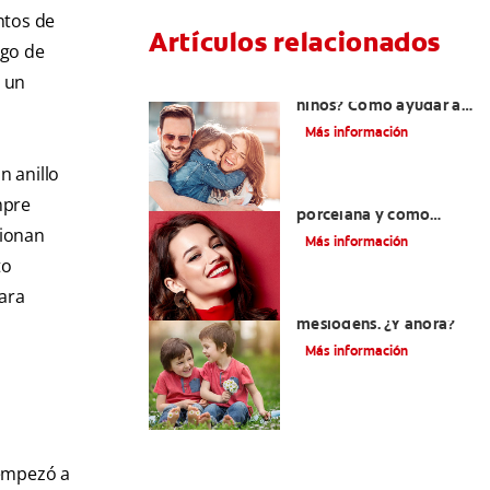
ntos de
Artículos relacionados
sgo de
é un
¿Dolor de muela en
niños? Cómo ayudar a
tus pequeños en el
Más información
proceso
n anillo
¿Qué son las carillas de
mpre
porcelana y cómo
cionan
cuidarlas?
Más información
to
para
Su hijo tiene un
mesiodens. ¿Y ahora?
Más información
 empezó a