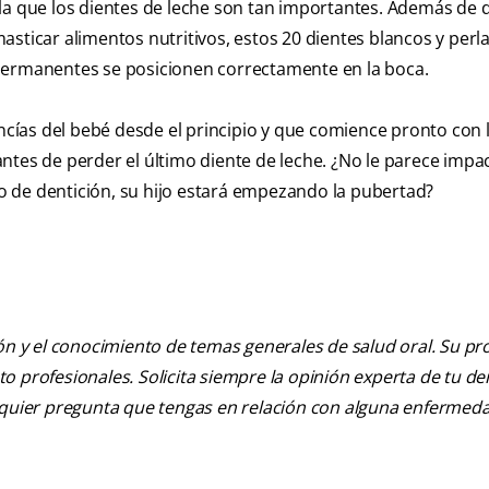
la que los dientes de leche son tan importantes. Además de 
asticar alimentos nutritivos, estos 20 dientes blancos y perl
 permanentes se posicionen correctamente en la boca.
ncías del bebé desde el principio y que comience pronto con l
ntes de perder el último diente de leche. ¿No le parece impa
 de dentición, su hijo estará empezando la pubertad?
ión y el conocimiento de temas generales de salud oral. Su pr
nto profesionales. Solicita siempre la opinión experta de tu de
alquier pregunta que tengas en relación con alguna enfermed