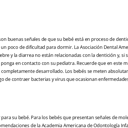
 son buenas señales de que su bebé está en proceso de denti
 un poco de dificultad para dormir. La Asociación Dental Am
ebre y la diarrea no están relacionadas con la dentición y, si
se ponga en contacto con su pediatra. Recuerde que en este
tá completamente desarrollado. Los bebés se meten absolut
esgo de contraer bacterias y virus que ocasionan enfermedade
d y para su bebé. Para los bebés que presentan señales de mole
comendaciones de la Academia Americana de Odontología Infa