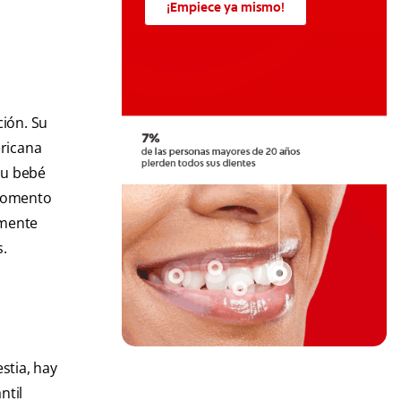
¡Empiece ya mismo!
ción. Su
ericana
 su bebé
 momento
amente
s.
stia, hay
ntil