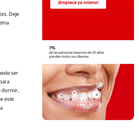
¡Empiece ya mismo!
tes. Deje
rema
uede ser
 para
e dormir,
De este
 a