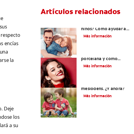
Artículos relacionados
ue
¿Dolor de muela en
 sus
niños? Cómo ayudar a
tus pequeños en el
n respecto
Más información
proceso
as encías
 una
¿Qué son las carillas de
porcelana y cómo
arse la
cuidarlas?
Más información
Su hijo tiene un
mesiodens. ¿Y ahora?
Más información
o. Deje
ndose los
dará a su