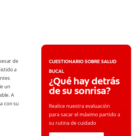
pesar de
CUESTIONARIO SOBRE SALUD
istido a
BUCAL
entes
¿Qué hay detrás
le un
de su sonrisa?
able. A
a con su
Realice nuestra evaluación
para sacar el máximo partido a
su rutina de cuidado