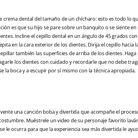
de crema dental del tamaño de un chícharo: esto es todo lo q
ión es que su hijo se pare sobre un banquito o se siente en
dientes. Incline el cepillo dental en un ángulo de 45 grados co
pita en la cara exterior de los dientes. Dirija el cepillo hacia l
epillar también las superficies de arriba de los dientes. Haga
agarle los dientes con cuidado y recordarle que no debe trag
e la boca y a escupir por sí mismo con la técnica apropiada.
 Invente una canción boba y divertida que acompañe el proces
 acostumbre. Muéstrele un video de su personaje favorito lavá
se le ocurra para que la experiencia sea más divertida le ayu