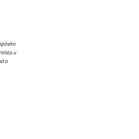
opósito
ntista u
ad o