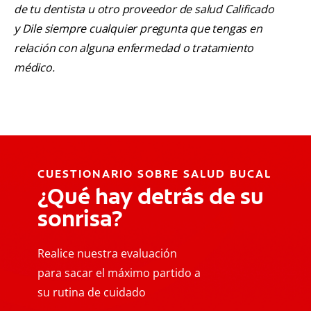
de tu dentista u otro proveedor de salud Calificado
y Dile siempre cualquier pregunta que tengas en
relación con alguna enfermedad o tratamiento
médico.
CUESTIONARIO SOBRE SALUD BUCAL
¿Qué hay detrás de su
sonrisa?
Realice nuestra evaluación
para sacar el máximo partido a
su rutina de cuidado