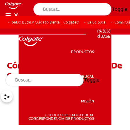
Toggle
Salud Bucal y Cuidado Dental | Colgate®
Salud bucal
Cómo Cui
PROMOCIONES
PA (ES)
SUSCRÍBASE
PRODUCTOS
PRODUCTOS
Cómo Cuidar Los Dientes De
Sus Hijos
SALUD BUCAL
Toggle
SALUD BUCAL
MISIÓN
CHEQUEO DE SALUD BUCAL
MISIÓN
CORRESPONDENCIA DE PRODUCTOS