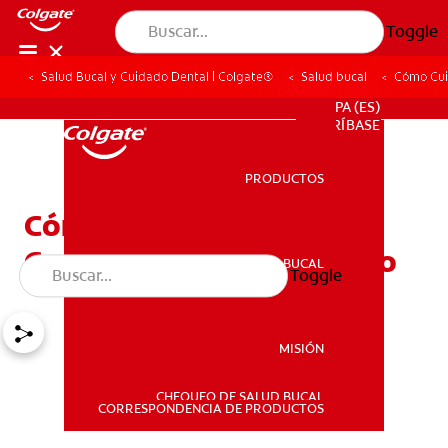
Toggle
Salud Bucal y Cuidado Dental | Colgate®
Salud bucal
Cómo Cui
PROMOCIONES
PA (ES)
SUSCRÍBASE
PRODUCTOS
PRODUCTOS
Cómo Cuidar Sus Dientes
Con Un Cepillado Correcto
SALUD BUCAL
Toggle
SALUD BUCAL
MISIÓN
CHEQUEO DE SALUD BUCAL
MISIÓN
CORRESPONDENCIA DE PRODUCTOS