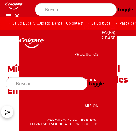
Toggle
Salud Bucal y Cuidado Dental | Colgate®
Salud bucal
Pasta den
PROMOCIONES
PA (ES)
SUSCRÍBASE
PRODUCTOS
PRODUCTOS
Mitos Y Verdades Sobre El
Uso De Las Cremas Dentales
SALUD BUCAL
Toggle
SALUD BUCAL
En La Infancia
MISIÓN
CHEQUEO DE SALUD BUCAL
MISIÓN
CORRESPONDENCIA DE PRODUCTOS