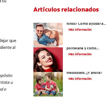
a su
Artículos relacionados
¿Dolor de muela en
niños? Cómo ayudar a
tus pequeños en el
Más información
proceso
 dejar que
¿Qué son las carillas de
diente al
porcelana y cómo
cuidarlas?
Más información
Su hijo tiene un
mesiodens. ¿Y ahora?
opósito
Más información
ntista u
ad o