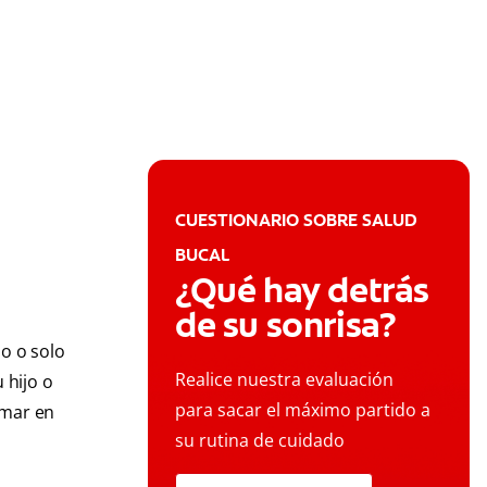
CUESTIONARIO SOBRE SALUD
BUCAL
¿Qué hay detrás
de su sonrisa?
lo o solo
Realice nuestra evaluación
 hijo o
para sacar el máximo partido a
omar en
su rutina de cuidado