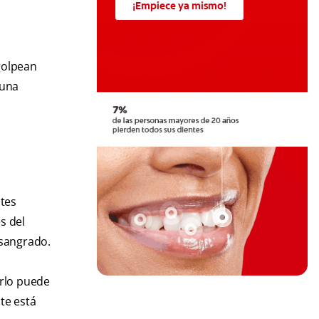
¡Empiece ya mismo!
golpean
 una
ntes
s del
 sangrado.
arlo puede
te está