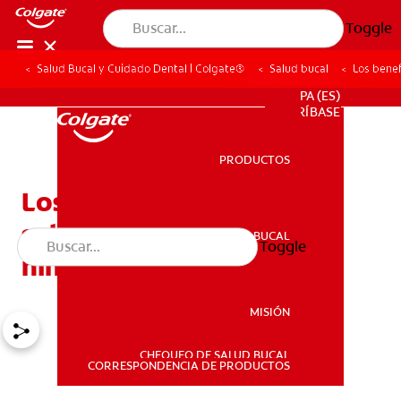
Toggle
Salud Bucal y Cuidado Dental | Colgate®
Salud bucal
Los benef
PROMOCIONES
PA (ES)
SUSCRÍBASE
PRODUCTOS
PRODUCTOS
Los beneficios de los
sellantes dentales para
SALUD BUCAL
Toggle
SALUD BUCAL
niños
MISIÓN
CHEQUEO DE SALUD BUCAL
MISIÓN
CORRESPONDENCIA DE PRODUCTOS