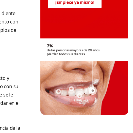
¡Empiece ya mismo!
l diente
mento con
mplos de
sto y
do con su
 se le
rdar en el
cia de la