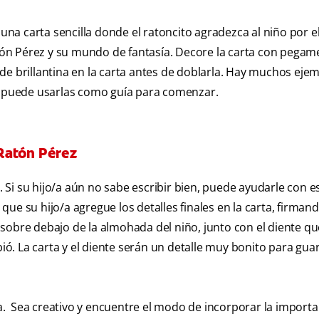
 una carta sencilla donde el ratoncito agradezca al niño por e
Ratón Pérez y su mundo de fantasía. Decore la carta con pega
co de brillantina en la carta antes de doblarla. Hay muchos eje
ed puede usarlas como guía para comenzar.
 Ratón Pérez
. Si su hijo/a aún no sabe escribir bien, puede ayudarle con e
e que su hijo/a agregue los detalles finales en la carta, firman
sobre debajo de la almohada del niño, junto con el diente que
bió. La carta y el diente serán un detalle muy bonito para gua
. Sea creativo y encuentre el modo de incorporar la importan