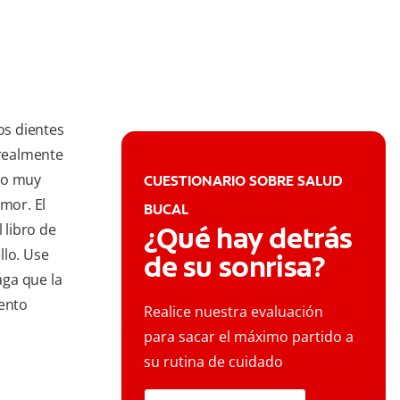
os dientes
 realmente
to muy
CUESTIONARIO SOBRE SALUD
mor. El
BUCAL
 libro de
¿Qué hay detrás
llo. Use
de su sonrisa?
aga que la
mento
Realice nuestra evaluación
para sacar el máximo partido a
su rutina de cuidado