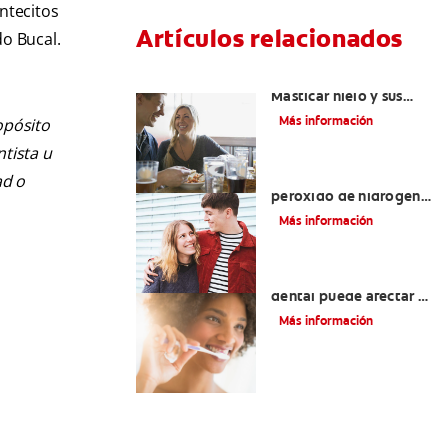
ntecitos
Artículos relacionados
do Bucal.
Placeres culposos:
Masticar hielo y sus
dientes
Más información
opósito
ntista u
Tratamientos con
ad o
peróxido de hidrógeno
para dientes y encías
Más información
¿El pH de la pasta
dental puede afectar el
esmalte?
Más información