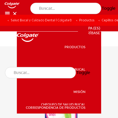
Toggle
Salud Bucal y Cuidado Dental | Colgate®
Productos
Cepillos d
PROMOCIONES
PA (ES)
SUSCRÍBASE
PRODUCTOS
PRODUCTOS
SALUD BUCAL
Toggle
SALUD BUCAL
MISIÓN
CHEQUEO DE SALUD BUCAL
MISIÓN
CORRESPONDENCIA DE PRODUCTOS