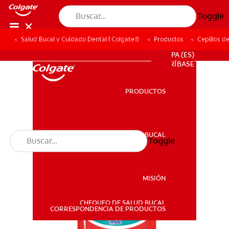
Toggle
Salud Bucal y Cuidado Dental | Colgate®
Productos
Cepillos d
PROMOCIONES
PA (ES)
SUSCRÍBASE
PRODUCTOS
PRODUCTOS
SALUD BUCAL
Toggle
SALUD BUCAL
MISIÓN
CHEQUEO DE SALUD BUCAL
MISIÓN
CORRESPONDENCIA DE PRODUCTOS