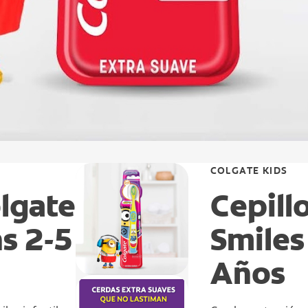
COLGATE KIDS
olgate
Cepill
s 2-5
Smiles
Años