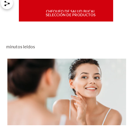
CHEQUEO DE SALUD BUCAL
MISIÓN
SELECCIÓN DE PRODUCTOS
CHEQUEO DE SALUD BUCAL
SELECCIÓN DE PRODUCTOS
minutos leídos
PARA PROFESIONALES
CUPONES
DÓNDE COMPRAR
PE (ES)
SUSCRÍBETE