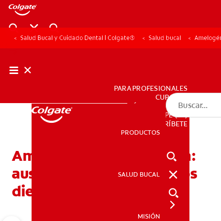
Salud Bucal y Cuidado Dental | Colgate®
Salud bucal
Amelogéne
PARA PROFESIONALES
CUPONES
DÓNDE COMPRAR
PE (ES)
SUSCRÍBETE
PRODUCTOS
PRODUCTOS
Amelogénesis imperfecta:
ausencia de esmalte en los
SALUD BUCAL
SALUD BUCAL
dientes
MISIÓN