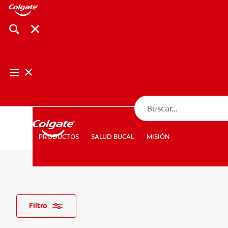
CHEQUEO DE SAL
CHEQUEO DE 
SALUD BUCAL
MISIÓN
PRODUCTOS
PRODUCTOS
SALUD BUCAL
MISIÓN
PARA PROFESIONALES
CUPONES
DÓNDE COMPRAR
Filtro