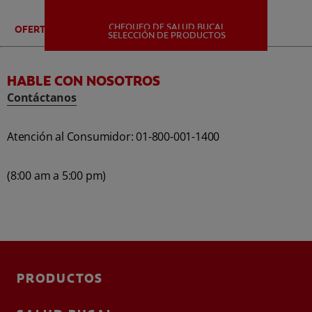
CHEQUEO DE SALUD BUCAL
OFERTAS ESPECIALES
MISIÓN
SELECCIÓN DE PRODUCTOS
HABLE CON NOSOTROS
CHEQUEO DE SALUD BUCAL
Contáctanos
SELECCIÓN DE PRODUCTOS
Atención al Consumidor: 01-800-001-1400
PARA PROFESIONALES
(8:00 am a 5:00 pm)
CUPONES
DÓNDE COMPRAR
PE (ES)
PRODUCTOS
SUSCRÍBETE