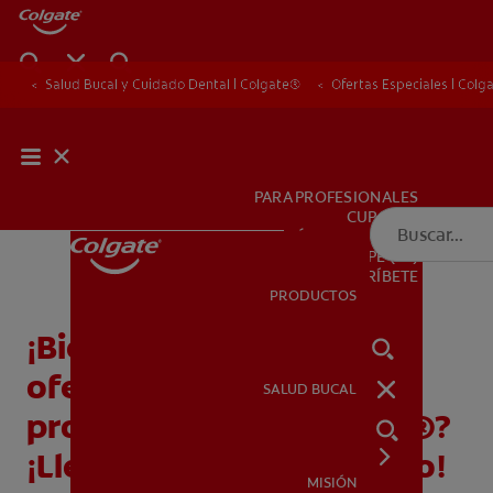
Salud Bucal y Cuidado Dental | Colgate®
Ofertas Especiales | Colg
PARA PROFESIONALES
CUPONES
DÓNDE COMPRAR
PE (ES)
SUSCRÍBETE
PRODUCTOS
PRODUCTOS
¡Bienvenido! ¿Buscas
ofertas especiales y
SALUD BUCAL
SALUD BUCAL
promociones de Colgate®?
¡Llegaste al lugar indicado!
MISIÓN