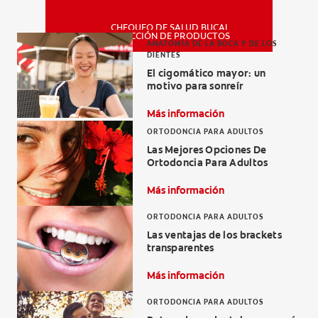
CHEQUEO DE SALUD BUCAL
MISIÓN
SELECCIÓN DE PRODUCTOS
ANATOMÍA DE LA BOCA Y DE LOS
DIENTES
El cigomático mayor: un
CHEQUEO DE SALUD BUCAL
motivo para sonreír
SELECCIÓN DE PRODUCTOS
Más información
ORTODONCIA PARA ADULTOS
Las Mejores Opciones De
Ortodoncia Para Adultos
PARA PROFESIONALES
Más información
CUPONES
ORTODONCIA PARA ADULTOS
DÓNDE COMPRAR
Las ventajas de los brackets
transparentes
PE (ES)
Más información
SUSCRÍBETE
ORTODONCIA PARA ADULTOS