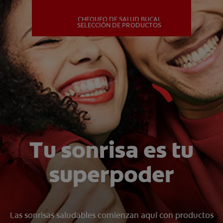
CHEQUEO DE SALUD BUCAL
MISIÓN
SELECCIÓN DE PRODUCTOS
CHEQUEO DE SALUD BUCAL
SELECCIÓN DE PRODUCTOS
PARA PROFESIONALES
CUPONES
Tu sonrisa es tu
DÓNDE COMPRAR
superpoder
PE (ES)
SUSCRÍBETE
Las sonrisas saludables comienzan aquí con productos