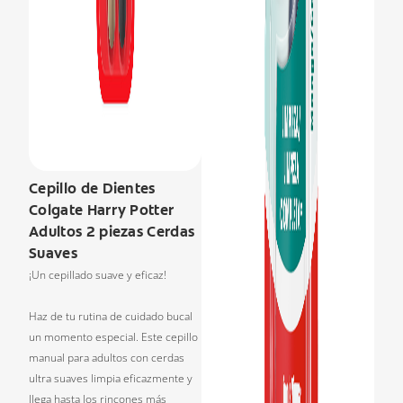
Cepillo de Dientes
Colgate Harry Potter
Adultos 2 piezas Cerdas
Suaves
¡Un cepillado suave y eficaz!
Haz de tu rutina de cuidado bucal
un momento especial. Este cepillo
manual para adultos con cerdas
ultra suaves limpia eficazmente y
llega hasta los rincones más