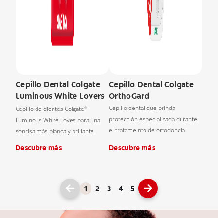
Cepillo Dental Colgate
Cepillo Dental Colgate
Luminous White Lovers
OrthoGard
Cepillo dental que brinda
Cepillo de dientes Colgate
®
protección especializada durante
Luminous White Loves para una
el tratameinto de ortodoncia.
sonrisa más blanca y brillante.
Descubre más
Descubre más
1
2
3
4
5