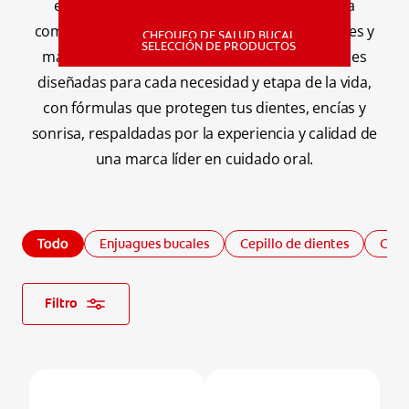
especializadas como el
enjuague bucal
para
combatir bacterias, reducir placa, prevenir caries y
CHEQUEO DE SALUD BUCAL
MISIÓN
SELECCIÓN DE PRODUCTOS
mantener un aliento fresco. Encuentra opciones
diseñadas para cada necesidad y etapa de la vida,
con fórmulas que protegen tus dientes, encías y
CHEQUEO DE SALUD BUCAL
SELECCIÓN DE PRODUCTOS
sonrisa, respaldadas por la experiencia y calidad de
una marca líder en cuidado oral.
PARA PROFESIONALES
Todo
Enjuagues bucales
Cepillo de dientes
Crem
CUPONES
DÓNDE COMPRAR
Filtro
PE (ES)
SUSCRÍBETE