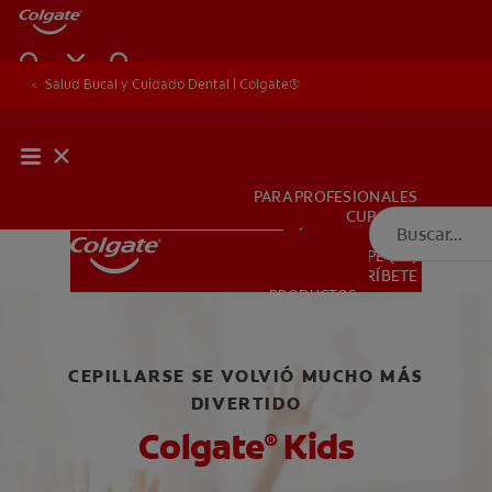
Salud Bucal y Cuidado Dental | Colgate®
Salud Bucal y Cuidado Dental | Colgate®
Niños
PARA PROFESIONALES
CUPONES
DÓNDE COMPRAR
PE (ES)
SUSCRÍBETE
PRODUCTOS
PRODUCTOS
CEPILLARSE SE VOLVIÓ MUCHO MÁS
SALUD BUCAL
DIVERTIDO
SALUD BUCAL
Colgate
Kids
®
MISIÓN