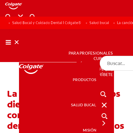
Salud Bucal y Cuidado Dental | Colgate®
Salud bucal
La canció
PARA PROFESIONALES
CUPONES
DÓNDE COMPRAR
PE (ES)
SUSCRÍBETE
PRODUCTOS
PRODUCTOS
La canción para lavarse los
dientes de Elmo y otros
SALUD BUCAL
SALUD BUCAL
consejos de cepillado
dental para niños pequeños
MISIÓN