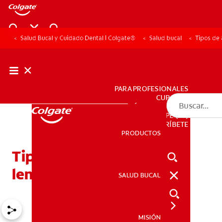
Salud Bucal y Cuidado Dental | Colgate®
Salud bucal
Tipos de 
PARA PROFESIONALES
CUPONES
DÓNDE COMPRAR
PE (ES)
SUSCRÍBETE
PRODUCTOS
PRODUCTOS
Tipos de anomalías de la
lengua y cómo se ven
SALUD BUCAL
SALUD BUCAL
MISIÓN