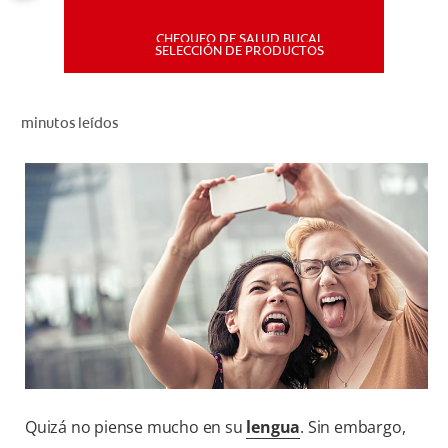
CHEQUEO DE SALUD BUCAL
MISIÓN
SELECCIÓN DE PRODUCTOS
CHEQUEO DE SALUD BUCAL
minutos leídos
SELECCIÓN DE PRODUCTOS
PARA PROFESIONALES
CUPONES
DÓNDE COMPRAR
PE (ES)
SUSCRÍBETE
Quizá no piense mucho en su
lengua
. Sin embargo,