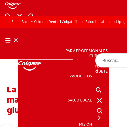
Salud Bucal y Cuidado Dental | Colgate®
Salud bucal
La hipogl
PARA PROFESIONALES
CUPONES
DÓNDE COMPRAR
PE (ES)
SUSCRÍBETE
PRODUCTOS
PRODUCTOS
La hipoglucemia y el
manejo de los niveles de
SALUD BUCAL
SALUD BUCAL
glucosa
MISIÓN