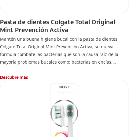
Pasta de dientes Colgate Total Original
Mint Prevención Activa
Mantén una buena higiene bucal con la pasta de dientes
Colgate Total Original Mint Prevención Activa, su nueva
fórmula combate las bacterias que son la causa raíz de la
mayoría problemas bucales como: bacterias en encías,
erosión de esmalte, placa dental, sarro dental, mal aliento y
caries.
Descubre más