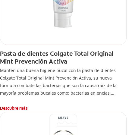
Pasta de dientes Colgate Total Original
Mint Prevención Activa
Mantén una buena higiene bucal con la pasta de dientes
Colgate Total Original Mint Prevención Activa, su nueva
fórmula combate las bacterias que son la causa raíz de la
mayoría problemas bucales como: bacterias en encías,
erosión de esmalte, placa dental, sarro dental, mal aliento y
caries.
Descubre más