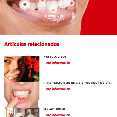
Artículos relacionados
Las Mejores Opciones De Ortodoncia
Para Adultos
Más información
¿Cuáles son las posibles causas de una
inflamación de encía alrededor de un
diente?
Más información
Lengua saburral: Síntomas, causas y
tratamiento
Más información