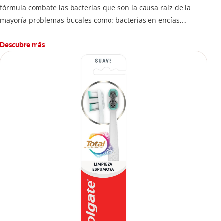
fórmula combate las bacterias que son la causa raíz de la
mayoría problemas bucales como: bacterias en encías,
erosión de esmalte, placa dental, sarro dental, mal aliento y
caries.
Descubre más