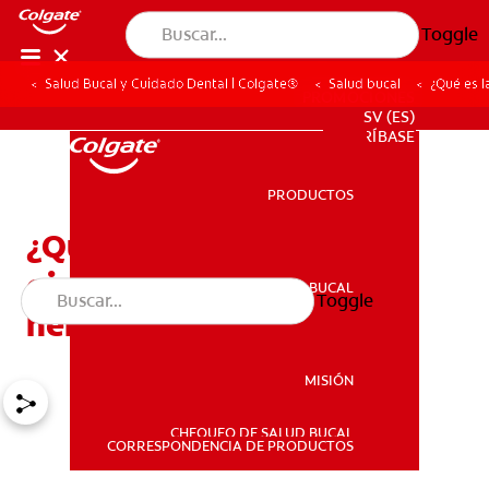
Toggle
Salud Bucal y Cuidado Dental | Colgate®
Salud bucal
¿Qué es l
PROMOCIONES
SV (ES)
SUSCRÍBASE
PRODUCTOS
PRODUCTOS
¿Qué es la
gingivoestomatitis
SALUD BUCAL
Toggle
SALUD BUCAL
herpética?
MISIÓN
CHEQUEO DE SALUD BUCAL
MISIÓN
CORRESPONDENCIA DE PRODUCTOS