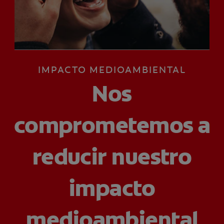
CHEQUEO DE SALUD BUCAL
CORRESPONDENCIA DE PRODUCTOS
IMPACTO MEDIOAMBIENTAL
PARA PROFESIONALES
Nos
CUPONES
US (ES)
comprometemos a
reducir nuestro
impacto
medioambiental