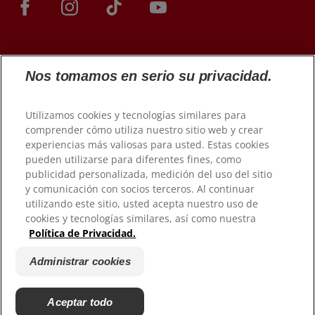
Nos tomamos en serio su privacidad.
Utilizamos cookies y tecnologías similares para
comprender cómo utiliza nuestro sitio web y crear
experiencias más valiosas para usted. Estas cookies
© 2026 Colgate-Palmolive Company. Todos los derechos
pueden utilizarse para diferentes fines, como
reservados.
publicidad personalizada, medición del uso del sitio
y comunicación con socios terceros. Al continuar
Condiciones de uso
utilizando este sitio, usted acepta nuestro uso de
cookies y tecnologías similares, así como nuestra
Política de privacidad
Política de Privacidad.
Gestionar Mis Derechos de Datos
Condiciones de venta
Administrar cookies
Administrar cookies
No vender mi información personal
Aceptar todo