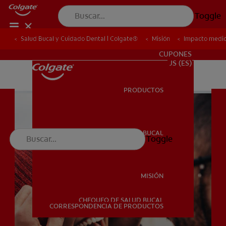
Toggle
Salud Bucal y Cuidado Dental | Colgate®
Salud Bucal y Cuidado Dental | Colgate®
Misión
Misión
Impacto medi
Impacto medi
PARA PROFESIONALES
CUPONES
US (ES)
PRODUCTOS
PRODUCTOS
SALUD BUCAL
Toggle
SALUD BUCAL
MISIÓN
CHEQUEO DE SALUD BUCAL
MISIÓN
CORRESPONDENCIA DE PRODUCTOS