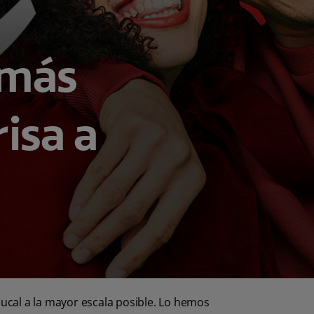
 más
risa a
bucal a la mayor escala posible. Lo hemos