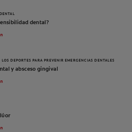
 DENTAL
sensibilidad dental?
ón
 LOS DEPORTES PARA PREVENIR EMERGENCIAS DENTALES
tal y absceso gingival
ón
lúor
ón