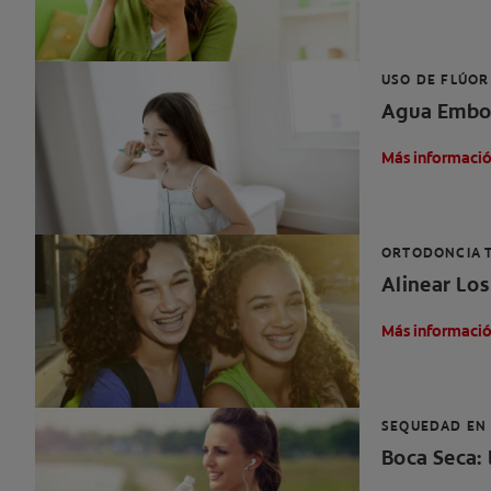
USO DE FLÚOR
Agua Embot
Más informaci
ORTODONCIA 
Alinear Los
Más informaci
SEQUEDAD EN
Boca Seca: