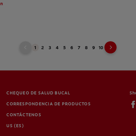
ón
1
2
3
4
5
6
7
8
9
10
CHEQUEO DE SALUD BUCAL
Sh
CORRESPONDENCIA DE PRODUCTOS
CONTÁCTENOS
US (ES)