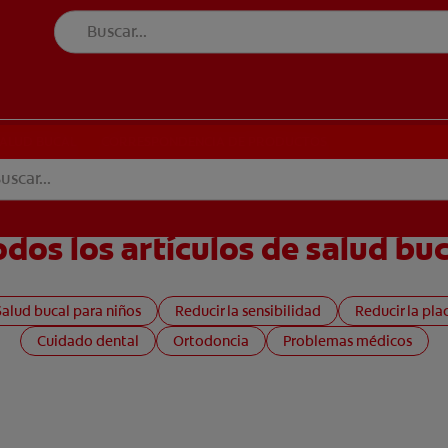
UD BUCAL
CORRESPONDENCIA DE PRODUCTOS
SALUD BUCAL
CORRESPONDENCIA DE PRODUCTOS
odos los artículos de salud buc
Salud bucal para niños
Reducir la sensibilidad
Reducir la pla
Cuidado dental
Ortodoncia
Problemas médicos