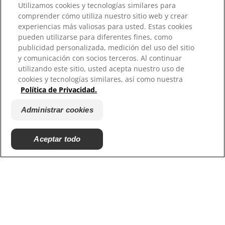
Utilizamos cookies y tecnologías similares para
Reconocemos el impacto que tenemos en el
comprender cómo utiliza nuestro sitio web y crear
medioambiente y comprendemos la necesidad de
experiencias más valiosas para usted. Estas cookies
proteger el planeta.
pueden utilizarse para diferentes fines, como
publicidad personalizada, medición del uso del sitio
Descubra más
y comunicación con socios terceros. Al continuar
utilizando este sitio, usted acepta nuestro uso de
cookies y tecnologías similares, así como nuestra
Política de Privacidad.
Temas de salud bucal
Administrar cookies
Aceptar todo
Destacados
Tratamientos blanqueadores
Encías