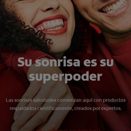
CHEQUEO DE SALUD BUCAL
CORRESPONDENCIA DE PRODUCTOS
PARA PROFESIONALES
CUPONES
Su sonrisa es su
US (ES)
superpoder
Las sonrisas saludables comienzan aquí con productos
respaldados científicamente, creados por expertos.