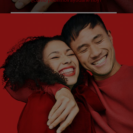
¿Cómo podemos ayudarle hoy?
¿QUÉ ES LO QUE NECESITA?
Elija una opción
¿CUÁLES SON SUS OBJETIVOS?
Elija una opción
Empezar