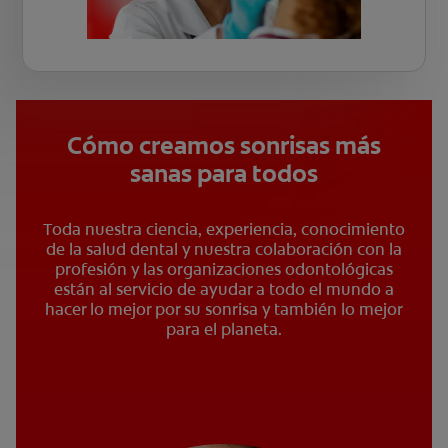
Cómo creamos sonrisas más
sanas para todos
Toda nuestra ciencia, experiencia, conocimiento
de la salud dental y nuestra colaboración con la
profesión y las organizaciones odontológicas
están al servicio de ayudar a todo el mundo a
hacer lo mejor por su sonrisa y también lo mejor
para el planeta.