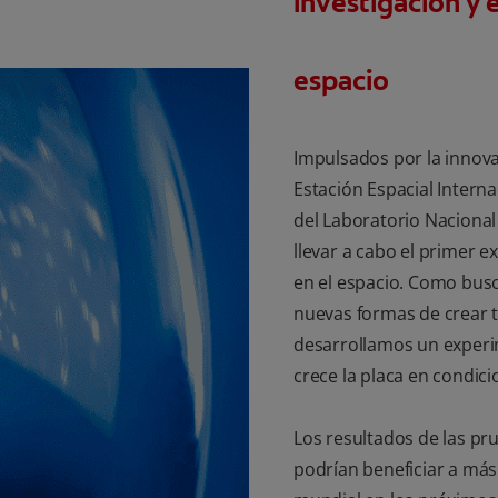
investigación y e
espacio
Impulsados por la innova
Estación Espacial Internac
del Laboratorio Nacional 
llevar a cabo el primer 
en el espacio. Como bu
nuevas formas de crear 
desarrollamos un exper
crece la placa en condic
Los resultados de las pr
podrían beneficiar a más