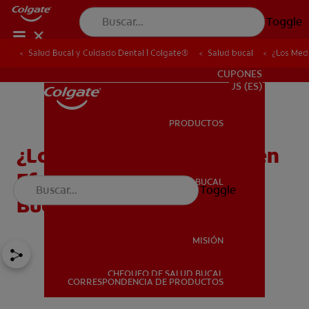
Toggle
Salud Bucal y Cuidado Dental | Colgate®
Salud bucal
¿Los Med
PARA PROFESIONALES
CUPONES
US (ES)
PRODUCTOS
PRODUCTOS
¿Los Medicamentos Tienen
Efecto Sobre Mi Salud
SALUD BUCAL
Toggle
SALUD BUCAL
Bucal?
MISIÓN
CHEQUEO DE SALUD BUCAL
MISIÓN
CORRESPONDENCIA DE PRODUCTOS