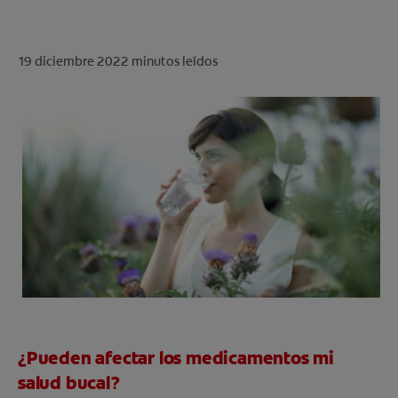
CHEQUEO DE SALUD BUCAL
CORRESPONDENCIA DE PRODUCTOS
19 diciembre 2022
minutos leídos
PARA PROFESIONALES
CUPONES
US (ES)
¿Pueden afectar los medicamentos mi
salud bucal?