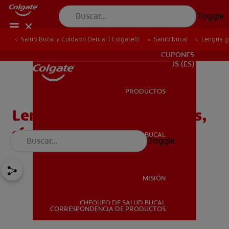
Toggle
Salud Bucal y Cuidado Dental | Colgate®
Salud bucal
Lengua g
PARA PROFESIONALES
CUPONES
US (ES)
PRODUCTOS
PRODUCTOS
Lengua geográfica:causas,
síntomas y cuidados
SALUD BUCAL
Toggle
SALUD BUCAL
MISIÓN
CHEQUEO DE SALUD BUCAL
MISIÓN
CORRESPONDENCIA DE PRODUCTOS