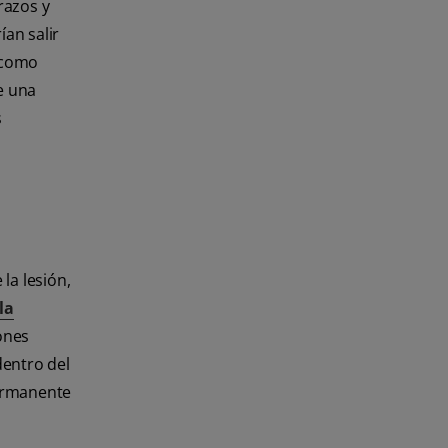
razos y
ían salir
a como
e una
s
la lesión,
la
iones
dentro del
permanente