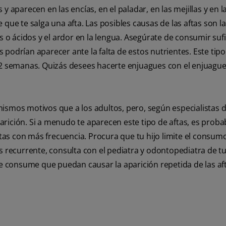
y aparecen en las encías, en el paladar, en las mejillas y en l
e que te salga una afta. Las posibles causas de las aftas son la
s o ácidos y el ardor en la lengua. Asegúrate de consumir suf
as podrían aparecer ante la falta de estos nutrientes. Este tipo
e 2 semanas. Quizás desees hacerte enjuagues con el enjuague
ismos motivos que a los adultos, pero, según especialistas d
arición. Si a menudo te aparecen este tipo de aftas, es proba
aftas con más frecuencia. Procura que tu hijo limite el consum
s recurrente, consulta con el pediatra y odontopediatra de tu
 consume que puedan causar la aparición repetida de las aft