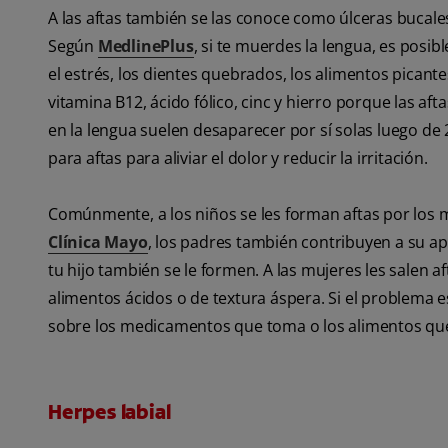
A las aftas también se las conoce como úlceras bucales 
Según
MedlinePlus
, si te muerdes la lengua, es posibl
el estrés, los dientes quebrados, los alimentos picante
vitamina B12, ácido fólico, cinc y hierro porque las aft
en la lengua suelen desaparecer por sí solas luego d
para aftas para aliviar el dolor y reducir la irritación.
Comúnmente, a los niños se les forman aftas por los m
Clínica Mayo
, los padres también contribuyen a su ap
tu hijo también se le formen. A las mujeres les salen 
alimentos ácidos o de textura áspera. Si el problema e
sobre los medicamentos que toma o los alimentos que
Herpes labial