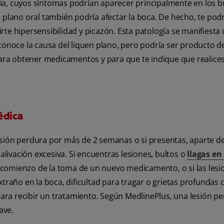
ia, cuyos síntomas podrían aparecer principalmente en los b
en plano oral también podría afectar la boca. De hecho, te podr
ucirte hipersensibilidad y picazón. Esta patología se manifiest
sconoce la causa del liquen plano, pero podría ser producto d
 para obtener medicamentos y para que te indique que realice
édica
sión perdura por más de 2 semanas o si presentas, aparte de 
alivación excesiva. Si encuentras lesiones, bultos o
llagas en 
 el comienzo de la toma de un nuevo medicamento, o si las les
año en la boca, dificultad para tragar o grietas profundas 
o para recibir un tratamiento. Según MedlinePlus, una lesión 
ave.