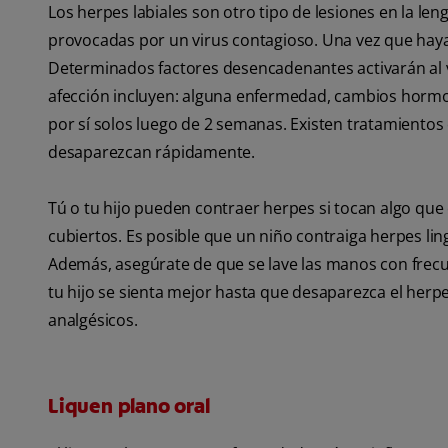
Los herpes labiales son otro tipo de lesiones en la le
provocadas por un virus contagioso. Una vez que haya
Determinados factores desencadenantes activarán al vi
afección incluyen: alguna enfermedad, cambios hormo
por sí solos luego de 2 semanas. Existen tratamiento
desaparezcan rápidamente.
Tú o tu hijo pueden contraer herpes si tocan algo que 
cubiertos. Es posible que un niño contraiga herpes ling
Además, asegúrate de que se lave las manos con frecue
tu hijo se sienta mejor hasta que desaparezca el herp
analgésicos.
Liquen plano oral