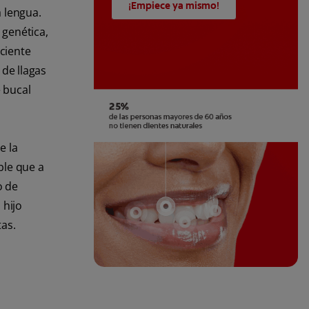
¡Empiece ya mismo!
a lengua.
 genética,
iciente
 de llagas
 bucal
e la
ble que a
o de
 hijo
as.