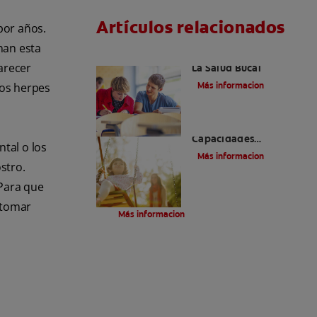
Artículos relacionados
por años.
nan esta
Cuidados Especiales En
arecer
La Salud Bucal
Más informacion
los herpes
Personas Con
Capacidades
ntal o los
Diferentes Y Salud
Más informacion
Bucal
stro.
 Para que
Diabetes y otros trastornos endocrinos
 tomar
Más informacion