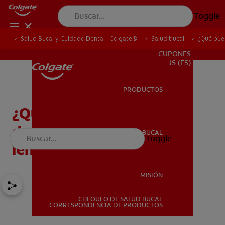
Toggle
Salud Bucal y Cuidado Dental | Colgate®
Salud bucal
¿Qué pued
PARA PROFESIONALES
CUPONES
US (ES)
PRODUCTOS
PRODUCTOS
¿Qué puede significar un
dolor de garganta y de
SALUD BUCAL
Toggle
SALUD BUCAL
lengua?
MISIÓN
CHEQUEO DE SALUD BUCAL
MISIÓN
CORRESPONDENCIA DE PRODUCTOS