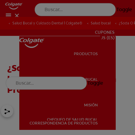
Toggle
Salud Bucal y Cuidado Dental | Colgate®
Salud bucal
¿Soda O 
PARA PROFESIONALES
CUPONES
US (ES)
PRODUCTOS
PRODUCTOS
¿Soda O Refresco? No
Importa El Nombre, Es Un
SALUD BUCAL
Toggle
SALUD BUCAL
Problema De Dientes
MISIÓN
CHEQUEO DE SALUD BUCAL
MISIÓN
CORRESPONDENCIA DE PRODUCTOS