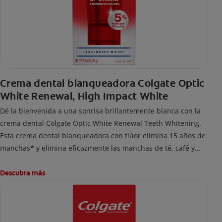
Crema dental blanqueadora Colgate Optic
White Renewal, High Impact White
Dé la bienvenida a una sonrisa brillantemente blanca con la
crema dental Colgate Optic White Renewal Teeth Whitening.
Esta crema dental blanqueadora con flúor elimina 15 años de
manchas* y elimina eficazmente las manchas de té, café y
vino.
* Al cepillarse dos veces al día durante dos semanas
Descubra más