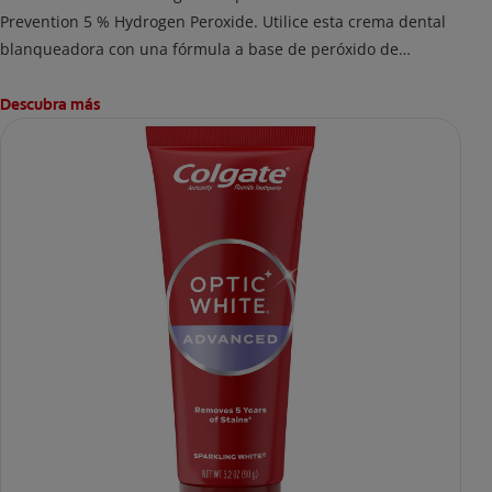
Prevention 5 % Hydrogen Peroxide. Utilice esta crema dental
blanqueadora con una fórmula a base de peróxido de
hidrógeno al 5 % para blanquear en profundidad más allá de
las manchas superficiales. La crema dental Colgate Optic
Descubra más
White Pro Series Stain Prevention elimina eficazmente las
manchas de té, café y vino para que pueda lucir una sonrisa
blanca.