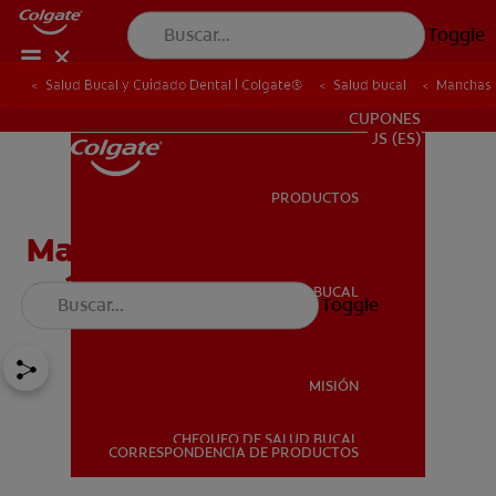
Toggle
Salud Bucal y Cuidado Dental | Colgate®
Salud bucal
Manchas 
PARA PROFESIONALES
CUPONES
US (ES)
PRODUCTOS
PRODUCTOS
Manchas en los dientes:
¿cómo se dan?
SALUD BUCAL
Toggle
SALUD BUCAL
MISIÓN
CHEQUEO DE SALUD BUCAL
MISIÓN
CORRESPONDENCIA DE PRODUCTOS