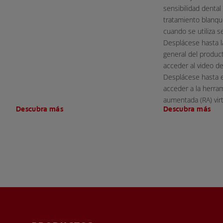
sensibilidad denta
tratamiento blanqu
cuando se utiliza s
Desplácese hasta l
general del product
acceder al video d
Desplácese hasta el
acceder a la herra
aumentada (RA) virt
Descubra más
Descubra más