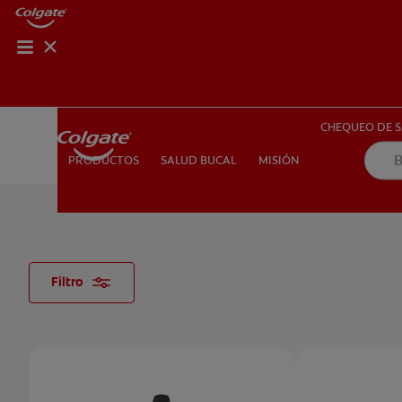
CHEQUEO DE SAL
CHEQUEO DE 
SALUD BUCAL
MISIÓN
PRODUCTOS
PRODUCTOS
SALUD BUCAL
MISIÓN
PARA PROFESIONALES
CUPONES
US (ES)
Filtro