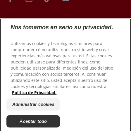
Nos tomamos en serio su privacidad.
Utilizamos cookies y tecnologías similares para
comprender cómo utiliza nuestro sitio web y crear
experiencias más valiosas para usted. Estas cookies
© 2026 Colgate-Palmolive Company. Todos los derechos
pueden utilizarse para diferentes fines, como
reservados.
publicidad personalizada, medición del uso del sitio
y comunicación con socios terceros. Al continuar
Condiciones de uso
utilizando este sitio, usted acepta nuestro uso de
Política de privacidad
cookies y tecnologías similares, así como nuestra
Política de Privacidad.
Gestionar Mis Derechos de Datos
Condiciones de venta
Administrar cookies
Administrar cookies
No vender mi información personal
Aceptar todo