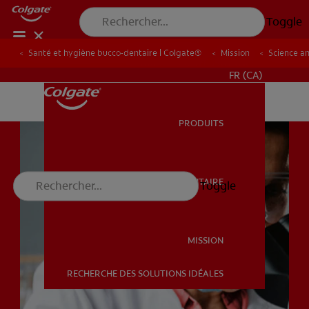
Toggle
Santé et hygiène bucco-dentaire | Colgate®
Santé et hygiène bucco-dentaire | Colgate®
Mission
Mission
Science a
Science a
POUR LES PROFESSIONNELS
FR (CA)
PRODUITS
PRODUITS
SANTÉ BUCCO-DENTAIRE
Toggle
SANTÉ BUCCO-DENTAIRE
MISSION
RECHERCHE DES SOLUTIONS IDÉALES
MISSION