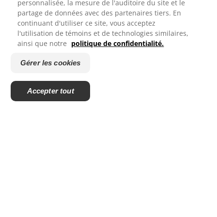
personnalisée, la mesure de l'auditoire du site et le
Merci de votre reponse.
partage de données avec des partenaires tiers. En
PRODUITS
continuant d'utiliser ce site, vous acceptez
l'utilisation de témoins et de technologies similaires,
Êtes-vous satisfait de votre experience sur le site Colgate?
ainsi que notre
politique de confidentialité.
SANTÉ BUCCO-DENTAIRE
1
2
3
4
5
Gérer les cookies
MISSION
Envoyer
Accepter tout
BILAN DE SANTÉ BUCCO-DENTAIRE
Powered by
RECHERCHE DES SOLUTIONS IDÉALES
COMMUNIQUEZ AVEC NOUS
FR (CA)
https://www.colgateprofessional.ca