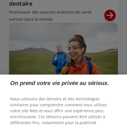
dentaire
Promouvoir des sourires éclatants de santé
partout dans le monde
On prend votre vie privée au sérieux.
Impact environnemental
Nous utilisons des témoins et des technologies
Nous nous engageons à réduire notre impact
similaires pour comprendre comment vous utilisez
environnemental
notre site Web et vous offrir une expérience plus
enrichissante. Ces témoins peuvent être utilisés à
différentes fins, notamment pour la publicité