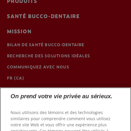
PRODUITS
SANTÉ BUCCO-DENTAIRE
MISSION
BILAN DE SANTÉ BUCCO-DENTAIRE
RECHERCHE DES SOLUTIONS IDÉALES
COMMUNIQUEZ AVEC NOUS
FR (CA)
https://www.colgateprofessional.ca
On prend votre vie privée au sérieux.
Nous utilisons des témoins et des technologies
similaires pour comprendre comment vous utilisez
notre site Web et vous offrir une expérience plus
enrichissante. Ces témoins peuvent être utilisés à