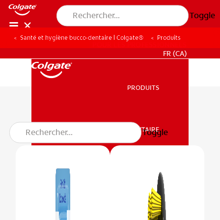
Toggle
Santé et hygiène bucco-dentaire | Colgate®
Produits
POUR LES PROFESSIONNELS
FR (CA)
PRODUITS
PRODUITS
Produits pour enfants
SANTÉ BUCCO-DENTAIRE
Toggle
SANTÉ BUCCO-DENTAIRE
MISSION
RECHERCHE DES SOLUTIONS IDÉALES
MISSION