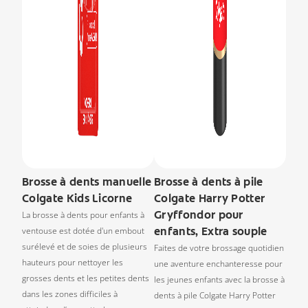
Brosse à dents manuelle
Brosse à dents à pile
Colgate Kids Licorne
Colgate Harry Potter
Gryffondor pour
La brosse à dents pour enfants à
enfants, Extra souple
ventouse est dotée d'un embout
surélevé et de soies de plusieurs
Faites de votre brossage quotidien
hauteurs pour nettoyer les
une aventure enchanteresse pour
grosses dents et les petites dents
les jeunes enfants avec la brosse à
dans les zones difficiles à
dents à pile Colgate Harry Potter