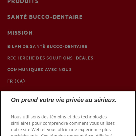
PRODUITS
SANTÉ BUCCO-DENTAIRE
MISSION
BILAN DE SANTÉ BUCCO-DENTAIRE
RECHERCHE DES SOLUTIONS IDÉALES
COMMUNIQUEZ AVEC NOUS
FR (CA)
https://www.colgateprofessional.ca
On prend votre vie privée au sérieux.
Nous utilisons des témoins et des technologies
similaires pour comprendre comment vous utilisez
notre site Web et vous offrir une expérience plus
enrichissante. Ces témoins peuvent être utilisés à