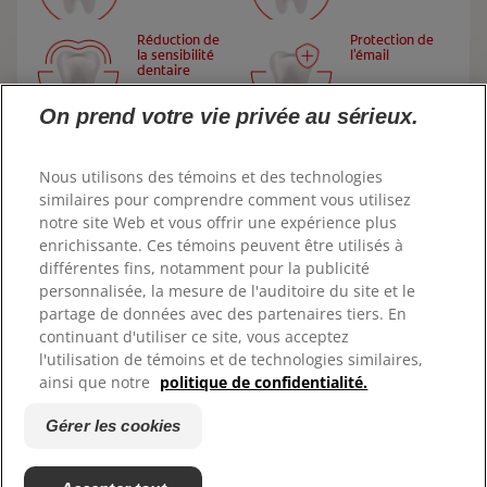
COMMUNIQUEZ AVEC NOUS
RECHERCHE DES SOLUTIONS IDÉALES
Réduction de
Protection de
FR (CA)
la sensibilité
l'émail
dentaire
https://www.colgateprofessional.ca
On prend votre vie privée au sérieux.
Réduction de
Haleine fraîche
POUR LES PROFESSIONNELS
la plaque
dentaire
Nous utilisons des témoins et des technologies
FR (CA)
similaires pour comprendre comment vous utilisez
Réduction du
notre site Web et vous offrir une expérience plus
tartre
enrichissante. Ces témoins peuvent être utilisés à
différentes fins, notamment pour la publicité
personnalisée, la mesure de l'auditoire du site et le
partage de données avec des partenaires tiers. En
continuant d'utiliser ce site, vous acceptez
l'utilisation de témoins et de technologies similaires,
© 2026 Colgate-Palmolive Company. Tous droits réservés.
ainsi que notre
politique de confidentialité.
Conditions d'utilisation
Gérer les cookies
Politique de confidentialité
Gérer les cookies