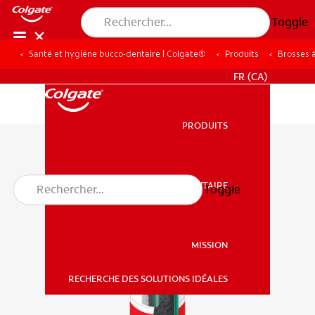
Toggle
Santé et hygiène bucco-dentaire | Colgate®
Produits
Brosses 
POUR LES PROFESSIONNELS
FR (CA)
PRODUITS
PRODUITS
SANTÉ BUCCO-DENTAIRE
Toggle
SANTÉ BUCCO-DENTAIRE
MISSION
RECHERCHE DES SOLUTIONS IDÉALES
MISSION