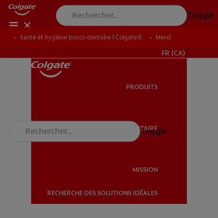
Toggle
Santé et hygiène bucco-dentaire | Colgate®
Merci
POUR LES PROFESSIONNELS
FR (CA)
PRODUITS
PRODUITS
SANTÉ BUCCO-DENTAIRE
Toggle
SANTÉ BUCCO-DENTAIRE
MISSION
RECHERCHE DES SOLUTIONS IDÉALES
MISSION