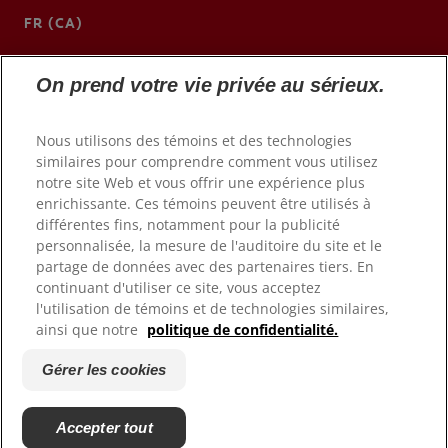
FR (CA)
https://www.colgateprofessional.ca
On prend votre vie privée au sérieux.
Nous utilisons des témoins et des technologies
similaires pour comprendre comment vous utilisez
notre site Web et vous offrir une expérience plus
enrichissante. Ces témoins peuvent être utilisés à
différentes fins, notamment pour la publicité
personnalisée, la mesure de l'auditoire du site et le
partage de données avec des partenaires tiers. En
continuant d'utiliser ce site, vous acceptez
l'utilisation de témoins et de technologies similaires,
© 2026 Colgate-Palmolive Company. Tous droits réservés.
ainsi que notre
politique de confidentialité.
Conditions d'utilisation
Gérer les cookies
Politique de confidentialité
Gérer les cookies
Accepter tout