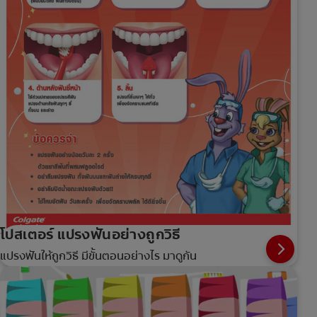
โปสเตอร์ แปรงฟันอย่างถูกวิธี
แปรงฟันให้ถูกวิธี มีขั้นตอนอย่างไร มาดูกัน