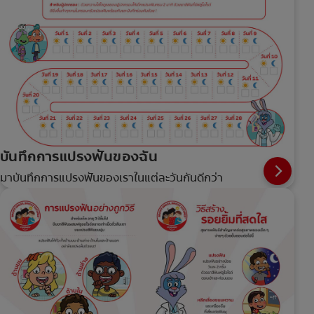
บันทึกการแปรงฟันของฉัน
มาบันทึกการแปรงฟันของเราในแต่ละวันกันดีกว่า