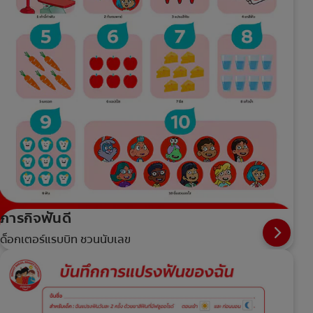
ภารกิจฟันดี
ด็อกเตอร์แรบบิท ชวนนับเลข