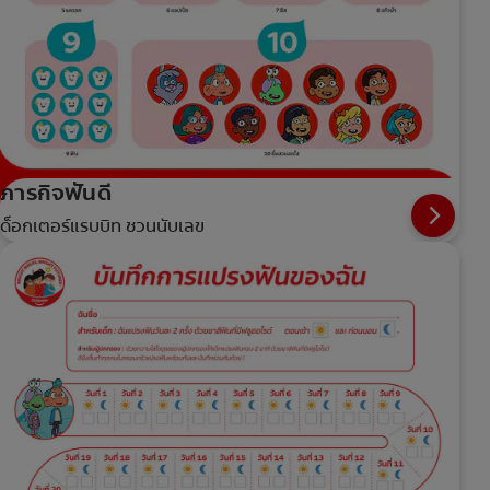
ภารกิจฟันดี
ด็อกเตอร์แรบบิท ชวนนับเลข