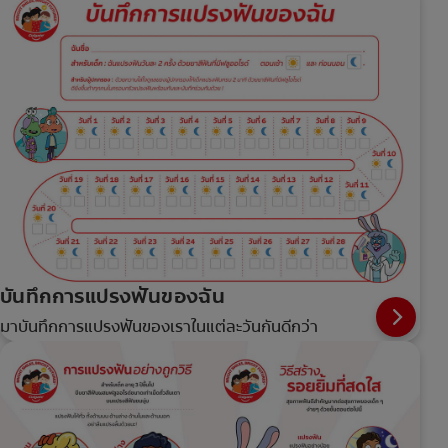
บันทึกการแปรงฟันของฉัน
มาบันทึกการแปรงฟันของเราในแต่ละวันกันดีกว่า