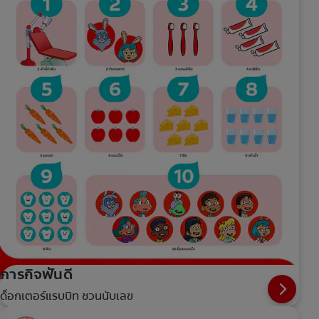
ภารกิจฟันดี
ด็อกเตอร์แรบบิท ชวนนับเลข