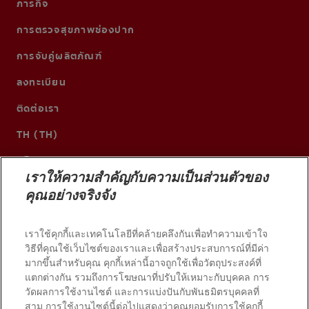
ภารกิจ
การตรวจสุขภาพช่องปาก
การจับคู่ผลิตภัณฑ์
ลงทะเบียน
ติดต่อเรา
TH (TH)
เราให้ความสำคัญกับความเป็นส่วนตัวของ
คุณอย่างจริงจัง
เราใช้คุกกี้และเทคโนโลยีที่คล้ายคลึงกันเพื่อทำความเข้าใจ
วิธีที่คุณใช้เว็บไซต์ของเราและเพื่อสร้างประสบการณ์ที่มีค่า
มากขึ้นสำหรับคุณ คุกกี้เหล่านี้อาจถูกใช้เพื่อวัตถุประสงค์ที่
แตกต่างกัน รวมถึงการโฆษณาที่ปรับให้เหมาะกับบุคคล การ
วัดผลการใช้งานไซต์ และการแบ่งปันกับพันธมิตรบุคคลที่
© 2026 บริษัท คอลเกต-ปาล์มโอลีฟ สงวนลิขสิทธิ์
สาม การใช้งานไซต์นี้ต่อไปแสดงว่าคุณยอมรับการใช้คุกกี้