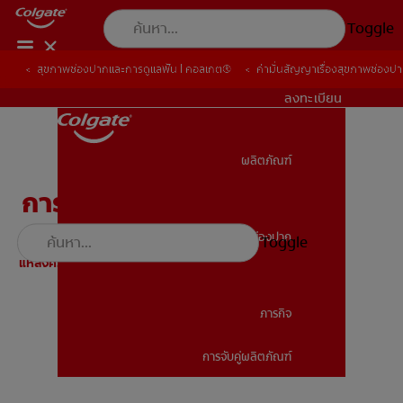
Toggle
สุขภาพช่องปากและการดูแลฟัน | คอลเกต®
สุขภาพช่องปากและการดูแลฟัน | คอลเกต®
คำมั่นสัญญาเรื่องสุขภาพช่องป
คำมั่นสัญญาเรื่องสุขภาพช่องป
TH (TH)
ลงทะเบียน
ผลิตภัณฑ์
ผลิตภัณฑ์
การแปรงฟันที่ถูกวิธี
สุขภาพช่องปาก
Toggle
สุขภาพช่องปาก
แหล่งความรู้
คุณแปรงฟันถูกวิธีหรือไม่? การแปรงฟันผิดวิธีอาจเกิดปัญหา
ช่องปากในอนาคต
ภารกิจ
การจับคู่ผลิตภัณฑ์
ภารกิจ