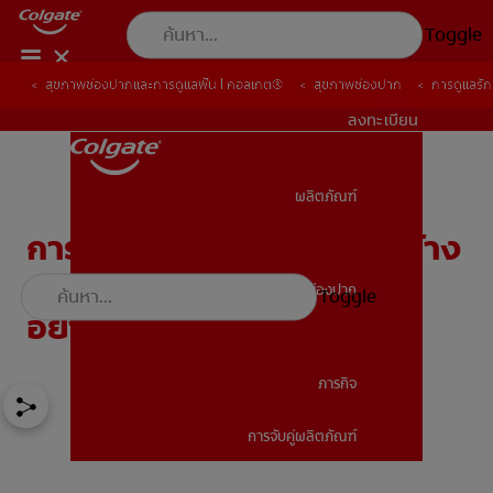
Toggle
สุขภาพช่องปากและการดูแลฟัน | คอลเกต®
สุขภาพช่องปาก
การดูแลรั
TH (TH)
ลงทะเบียน
ผลิตภัณฑ์
ผลิตภัณฑ์
การดูแลสุขภาพฟัน: มีอะไรบ้าง
และมีความสำคัญต่อคุณ
สุขภาพช่องปาก
Toggle
สุขภาพช่องปาก
อย่างไร
ภารกิจ
การจับคู่ผลิตภัณฑ์
ภารกิจ