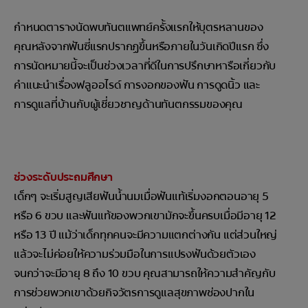
กำหนดตารางนัดพบทันตแพทย์ครั้งแรกให้บุตรหลานของ
คุณหลังจากฟันซี่แรกปรากฏขึ้นหรือภายในวันเกิดปีแรก ซึ่ง
การนัดหมายนี้จะเป็นช่วงเวลาที่ดีในการปรึกษาหารือเกี่ยวกับ
คำแนะนำเรื่องฟลูออไรด์ การงอกของฟัน การดูดนิ้ว และ
การดูแลที่บ้านกับผู้เชี่ยวชาญด้านทันตกรรมของคุณ
ช่วงระดับประถมศึกษา
เด็กๆ จะเริ่มสูญเสียฟันน้ำนมเมื่อฟันแท้เริ่มงอกตอนอายุ 5
หรือ 6 ขวบ และฟันแท้ของพวกเขามักจะขึ้นครบเมื่อมีอายุ 12
หรือ 13 ปี แม้ว่าเด็กทุกคนจะมีความแตกต่างกัน แต่ส่วนใหญ่
แล้วจะไม่ค่อยให้ความร่วมมือในการแปรงฟันด้วยตัวเอง
จนกว่าจะมีอายุ 8 ถึง 10 ขวบ คุณสามารถให้ความสำคัญกับ
การช่วยพวกเขาด้วยกิจวัตรการดูแลสุขภาพช่องปากใน