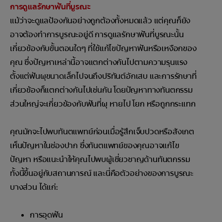
การดูแลรักษาฟันที่บูรณะ
แม้ว่าจะดูแลป้องกันอย่างถูกต้องทั้งหมดแล้ว แต่คุณก็ยัง
อาจต้องทำการบูรณะอยู่ดี การดูแลรักษาฟันที่บูรณะนั้น
เกี่ยวข้องกับขั้นตอนใดๆ ที่ใช้แก้ไขปัญหาฟันหรือเหงือกของ
คุณ ซึ่งปัญหาเหล่านี้อาจแตกต่างกันไปตามความรุนแรง
ตั้งแต่ฟันผุขนาดเล็กไปจนถึงปริทันต์อักเสบ และการรักษาที่
เกี่ยวข้องก็แตกต่างกันไปเช่นกัน โดยปัญหาทางทันตกรรม
ส่วนใหญ่จะเกี่ยวข้องกับฟันที่ผุ หายไป โยก หรือถูกกระแทก
คุณมักจะไปพบทันตแพทย์ก่อนเมื่อรู้สึกเจ็บปวดหรือสังเกต
เห็นปัญหาในช่องปาก ซึ่งทันตแพทย์ของคุณอาจแก้ไข
ปัญหา หรือแนะนำให้คุณไปพบผู้เชี่ยวชาญด้านทันตกรรม
ทั้งนี้ขึ้นอยู่กับสถานการณ์ และนี่คือตัวอย่างของการบูรณะ
บางส่วน ได้แก่:
การอุดฟัน