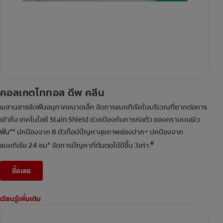
คอลเกตโททอล ดีพ คลีน
ผสานสารขัดฟันอนุภาคขนาดเล็ก จัดการแบคทีเรียในบริเวณที่ยากต่อการ
เข้าถึง เทคโนโลยี Stain Shield ช่วยป้องกันการก่อตัว ของคราบบนผิว
ฟัน** ปกป้องจาก 8 ตัวท็อปปัญหาสุขภาพช่องปาก^ ปกป้องจาก
#
แบคทีเรีย 24 ชม* จัดการปัญหาที่ต้นตอได้ดีขึ้น 3เท่า
ซื้อเลย
เรียนรู้เพิ่มเติม