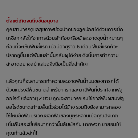
ตั้งแต่เกิดจนถึงชั้นอนุบาล
คุณสามารถดูแลสุขภาพช่องปากของลูกน้อยได้ด้วยการเช็ด
เหงือกหลังให้อาหารด้วยผ้าก๊อซหรือผ้าสะอาดชุบน้ำหมาดๆ
ก่อนที่จะเห็นฟันซี่แรก เมื่อมีอายุราว 6 เดือน ฟันซี่แรกก็จะ
ปรากฏขึ้น แต่ฟันเหล่านั้นกลับผุได้ง่าย ดังนั้นการทำความ
สะอาดอย่างสม่ำเสมอจึงถือเป็นสิ่งสำคัญ
แล้วคุณก็จะสามารถทำความสะอาดฟันน้ำนมของทารกได้
ด้วยแปรงสีฟันขนาดสำหรับทารกและยาสีฟันที่ปราศจากฟลู
ออไรด์ หลังอายุ 2 ขวบ คุณจะสามารถเริ่มใช้ยาสีฟันผสมฟลู
ออไรด์ขนาดเท่าเมล็ดถั่วร่วมได้บ้าง รวมถึงยังสามารถลอง
ใช้ไหมขัดฟันบริเวณซอกฟันของบุตรหลานเมื่อคุณสังเกต
เห็นฟันสองซี่หรือมากกว่านั้นสัมผัสกัน หากพวกเขายอมให้
คุณทำแล้วล่ะก็!