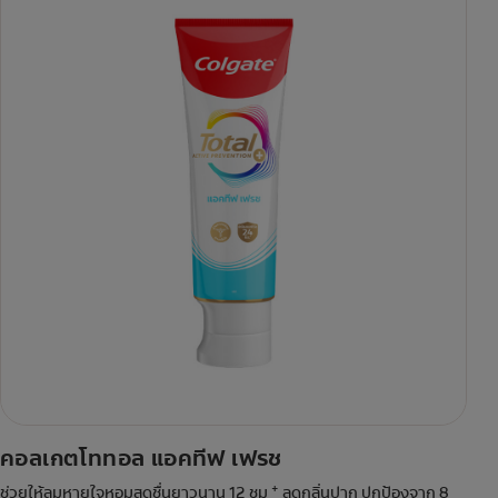
คอลเกตโททอล แอคทีฟ เฟรช
+
ช่วยให้ลมหายใจหอมสดชื่นยาวนาน 12 ชม
ลดกลิ่นปาก ปกป้องจาก 8