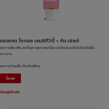
คอลเกต โททอล เซนซิทีวิตี้ + กัม เฮลต์
ลดการเสียวฟัน ลดปัญหาสุขภาพเหงือก ปกป้องแบคทีเรียได้เหนือชั้น
ยาวนาน
ลมหายใจสดชื่น ป้องกันฟันผุ
ซื้อเลย
เรียนรู้เพิ่มเติม