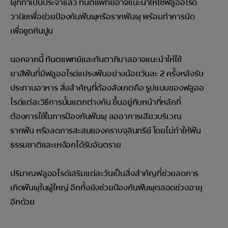
ผุที่ทำเป็นประจำแล้ว ทันตแพทย์อาจแนะนำให้ใช้ฟลูออไรด์
วานิชเพื่อช่วยป้องกันฟันผุหรือรากฟันผุ พร้อมทำการนัด
เพื่อขูดหินปูน
นอกจากนี้ ทันตแพทย์และทันตาภิบาลอาจแนะนำให้ใช้
ยาสีฟันที่มีฟลูออไรด์แปรงฟันอย่างน้อยวันละ 2 ครั้งหลังรับ
ประทานอาหาร สิ่งสำคัญที่ต้องสังเกตคือ รูปแบบของฟลูออ
ไรด์แต่ละวิธีการนั้นแตกต่างกัน ขึ้นอยู่กับหน้าที่หลักที่
ต้องการใช้ในการป้องกันฟันผุ ลออาการเสียวบริเวณ
รากฟัน หรือลดการสะสมของคราบจุลินทรีย์ โดยไม่ทำให้ฟัน
ธรรมชาติและเหงือกได้รับอันตราย
ปริมาณฟลูออไรด์เสริมแต่ละวันเป็นสิ่งสำคัญที่ช่วยลดการ
เกิดฟันผุในผู้ใหญ่ อีกทั้งยังช่วยป้องกันฟันผุตลอดช่วงอายุ
อีกด้วย