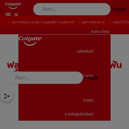
Toggle
สุขภาพช่องปากและการดูแลฟัน | คอลเกต®
สุขภาพช่องปาก
ฟลูออไรด์ใ
TH (TH)
ลงทะเบียน
ผลิตภัณฑ์
ผลิตภัณฑ์
ฟลูออไรด์ในน้ำดื่มส่งผลต่อฟัน
ผุในผู้ใหญ่อย่างไร
สุขภาพช่องปาก
Toggle
สุขภาพช่องปาก
ภารกิจ
การจับคู่ผลิตภัณฑ์
ภารกิจ