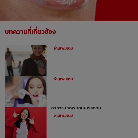
บทความที่เกี่ยวข้อง
ฟันผุคืออะไร
อ่านเพิ่มเติม
คู่มือสำหรับโรคฟันผุระยะต่างๆ
อ่านเพิ่มเติม
4 วิธีรักษาอาการปวดฟันฉุกเฉิน บรรเทา
อาการปวดฟันฉบับเร่งด่วน
อ่านเพิ่มเติม