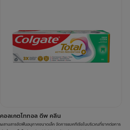
คอลเกตโททอล ดีพ คลีน
ผสานสารขัดฟันอนุภาคขนาดเล็ก จัดการแบคทีเรียในบริเวณที่ยากต่อการ