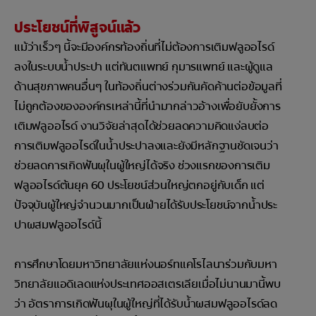
ประโยชน์ที่พิสูจน์แล้ว
แม้ว่าเร็วๆ นี้จะมีองค์กรท้องถิ่นที่ไม่ต้องการเติมฟลูออไรด์
ลงในระบบน้ำประปา แต่ทันตแพทย์ กุมารแพทย์ และผู้ดูแล
ด้านสุขภาพคนอื่นๆ ในท้องถิ่นต่างร่วมกันคัดค้านต่อข้อมูลที่
ไม่ถูกต้องขององค์กรเหล่านี้ที่นำมากล่าวอ้างเพื่อยับยั้งการ
เติมฟลูออไรด์ งานวิจัยล่าสุดได้ช่วยลดความคิดแง่ลบต่อ
การเติมฟลูออไรด์ในน้ำประปาลงและยังมีหลักฐานชัดเจนว่า
ช่วยลดการเกิดฟันผุในผู้ใหญ่ได้จริง ช่วงแรกของการเติม
ฟลูออไรด์ต้นยุค 60 ประโยชน์ส่วนใหญ่ตกอยู่กับเด็ก แต่
ปัจจุบันผู้ใหญ่จำนวนมากเป็นฝ่ายได้รับประโยชน์จากน้ำประ
ปาผสมฟลูออไรด์นี้
การศึกษาโดยมหาวิทยาลัยแห่งนอร์ทแคโรไลนาร่วมกับมหา
วิทยาลัยแอดิเลดแห่งประเทศออสเตรเลียเมื่อไม่นานมานี้พบ
ว่า อัตราการเกิดฟันผุในผู้ใหญ่ที่ได้รับน้ำผสมฟลูออไรด์ลด