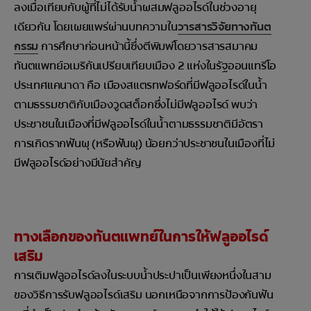
ลงเมื่อเทียบกับผู้ที่ไม่ได้รับน้ำผสมฟลูออไรด์ในช่วงอายุ
เดียวกัน โดยเผยแพร่ผ่านบทความใน
วารสารวิจัยทางทันต
กรรม
การศึกษาก่อนหน้านี้ซึ่งตีพิมพ์โดยวารสารสมาคม
ทันตแพทย์อเมริกันเปรียบเทียบเมือง 2 แห่งในรัฐออนแทรีโอ
ประเทศแคนาดา คือ เมืองสแตรทฟอร์ดที่มีฟลูออไรด์ในน้ำ
ตามธรรมชาติกับเมืองวูดสต็อกซึ่งไม่มีฟลูออไรด์ พบว่า
ประชาชนในเมืองที่มีฟลูออไรด์ในน้ำตามธรรมชาติมีอัตรา
การเกิดรากฟันผุ (หรือฟันผุ) น้อยกว่าประชาชนในเมืองที่ไม่
มีฟลูออไรด์อย่างมีนัยสำคัญ
ทางเลือกของทันตแพทย์ในการให้ฟลูออไรด์
เสริม
การเติมฟลูออไรด์ลงในระบบน้ำประปาเป็นเพียงหนึ่งในสาม
ของวิธีการรับฟลูออไรด์เสริม นอกเหนือจากการป้องกันฟัน