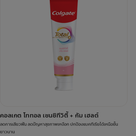
คอลเกต โททอล เซนซิทีวิตี้ + กัม เฮลต์
ลดการเสียวฟัน ลดปัญหาสุขภาพเหงือก ปกป้องแบคทีเรียได้เหนือชั้น
ยาวนาน