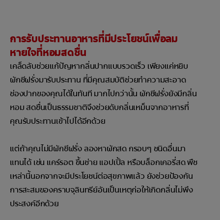
การรับประทานอาหารที่มีประโยชน์เพื่อลม
หายใจที่หอมสดชื่น
เคล็ดลับช่วยแก้ปัญหากลิ่นปากแบบรวดเร็ว เพียงแค่หยิบ
ผักชีฝรั่งมารับประทาน ที่มีคุณสมบัติช่วยทำความสะอาด
ช่องปากของคุณได้ในทันที มากไปกว่านั้น ผักชีฝรั่งยังมีกลิ่น
หอม สดชื่นเป็นธรรมชาติจึงช่วยดับกลิ่นเหม็นจากอาหารที่
คุณรับประทานเข้าไปได้อีกด้วย
แต่ถ้าคุณไม่มีผักชีฝรั่ง ลองหาผักสด กรอบๆ ชนิดอื่นมา
แทนได้ เช่น แคร์รอต ขึ้นช่าย แอปเปิ้ล หรือบล็อกเคอรี่สด พืช
เหล่านี้นอกจากจะมีประโยชน์ต่อสุขภาพแล้ว ยังช่วยป้องกัน
การสะสมของคราบจุลินทรีย์อันเป็นเหตุก่อให้เกิดกลิ่นไม่พึง
ประสงค์อีกด้วย