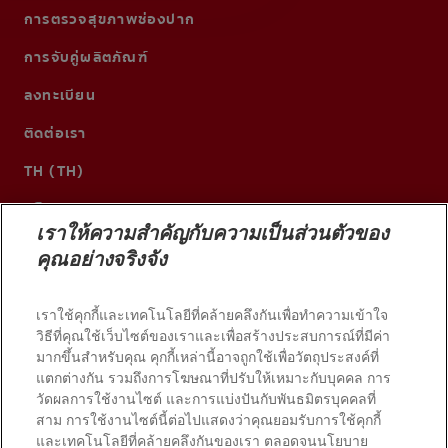
การตรวจสุขภาพช่องปาก
การจับคู่ผลิตภัณฑ์
ลงทะเบียน
ติดต่อเรา
TH (TH)
เราให้ความสำคัญกับความเป็นส่วนตัวของ
คุณอย่างจริงจัง
เราใช้คุกกี้และเทคโนโลยีที่คล้ายคลึงกันเพื่อทำความเข้าใจ
วิธีที่คุณใช้เว็บไซต์ของเราและเพื่อสร้างประสบการณ์ที่มีค่า
มากขึ้นสำหรับคุณ คุกกี้เหล่านี้อาจถูกใช้เพื่อวัตถุประสงค์ที่
แตกต่างกัน รวมถึงการโฆษณาที่ปรับให้เหมาะกับบุคคล การ
วัดผลการใช้งานไซต์ และการแบ่งปันกับพันธมิตรบุคคลที่
© 2026 บริษัท คอลเกต-ปาล์มโอลีฟ สงวนลิขสิทธิ์
สาม การใช้งานไซต์นี้ต่อไปแสดงว่าคุณยอมรับการใช้คุกกี้
และเทคโนโลยีที่คล้ายคลึงกันของเรา ตลอดจนนโยบาย