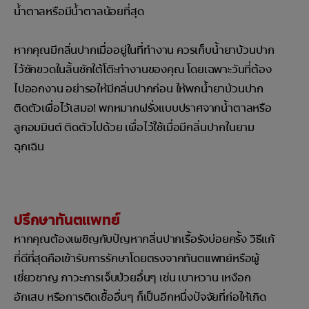
น้ำตาลหรือมีน้ำตาลน้อยที่สุด
หากคุณมีกลิ่นปากเมื่ออยู่ในที่ทำงาน ควรเก็บน้ำยาบ้วนปาก
ไว้ซักขวดในลิ้นชักใต้โต๊ะทำงานของคุณ โดยเฉพาะวันที่ต้อง
ไปออกงาน อย่ารอให้มีกลิ่นปากก่อน ให้พกน้ำยาบ้วนปาก
ติดตัวเผื่อไว้เสมอ! พกหมากฝรั่งแบบปราศจากน้ำตาลหรือ
ลูกอมมินต์ ติดตัวไปด้วย เผื่อไว้ใช้เมื่อมีกลิ่นปากในยาม
ฉุกเฉิน
ปรึกษาทันตแพทย์
หากคุณต้องเผชิญกับปัญหากลิ่นปากเรื้อรังบ่อยครั้ง วิธีแก้
ที่ดีที่สุดคือเข้ารับการรักษาโดยตรงจากทันตแพทย์หรือผู้
เชี่ยวชาญ ภาวะการเจ็บป่วยอื่นๆ เช่น เบาหวาน เหงือก
อักเสบ หรือการติดเชื้ออื่นๆ ก็เป็นอีกหนึ่งปัจจัยที่ก่อให้เกิด