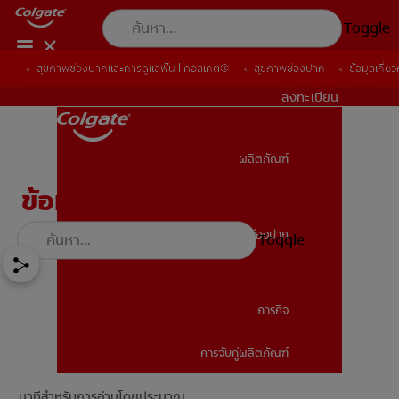
Toggle
สุขภาพช่องปากและการดูแลฟัน | คอลเกต®
สุขภาพช่องปาก
ข้อมุลเกี่ย
TH (TH)
ลงทะเบียน
ผลิตภัณฑ์
ผลิตภัณฑ์
ข้อมุลเกี่ยวกับเด็กฟันผุ
สุขภาพช่องปาก
Toggle
สุขภาพช่องปาก
ภารกิจ
การจับคู่ผลิตภัณฑ์
ภารกิจ
นาทีสำหรับการอ่านโดยประมาณ